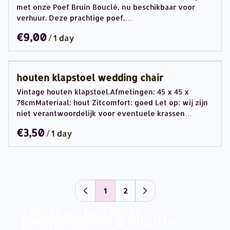
met onze Poef Bruin Bouclé, nu beschikbaar voor
verhuur. Deze prachtige poef,…
/
houten klapstoel wedding chair
Vintage houten klapstoel.Afmetingen: 45 x 45 x
78cmMateriaal: hout Zitcomfort: goed Let op: wij zijn
niet verantwoordelijk voor eventuele krassen…
/
1
2
Tafels en bartafels
Voorzetbarren & Uitgifte
Barkrukken
Stoelen en poefjes