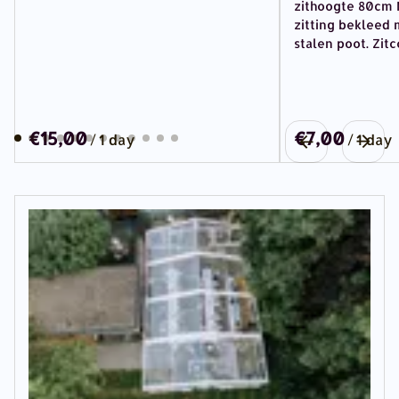
zithoogte 80cm M
zitting bekleed 
stalen poot. Zit
/
/