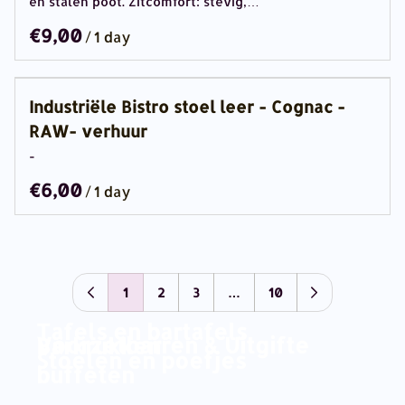
en stalen poot. Zitcomfort: stevig,…
/
Industriële Bistro stoel leer - Cognac -
RAW- verhuur
-
/
1
2
3
…
10
Tafels en bartafels
Voorzetbarren & Uitgifte
Barkrukken
Stoelen en poefjes
buffeten